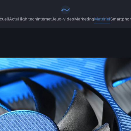
cueil
Actu
High tech
Internet
Jeux-video
Marketing
Matériel
Smartpho